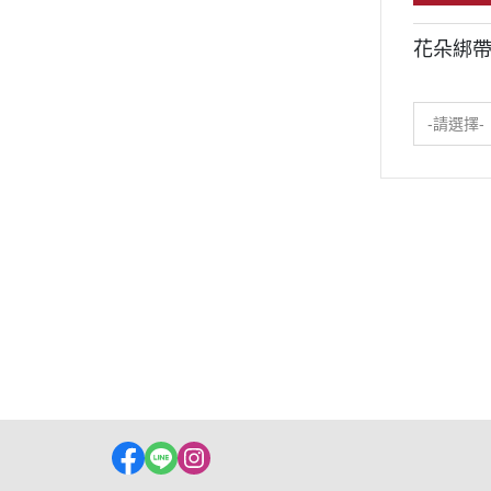
花朵綁
-請選擇-
Demon Pet
會員服務
訂購與配送
條款與
關於
訂單查詢
訂購須知
隱私權
聯絡我們
會員及制度
付款方式
售後服務
物流配送