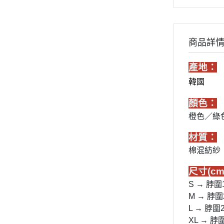
商品詳
產地：
韓國
顏色：
橙色／綠
材質：
棉混紡紗
尺寸(cm
S → 脖圍
M → 脖圍
L → 脖圍
XL → 脖