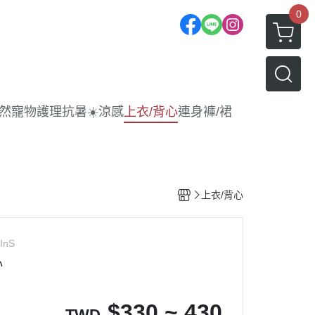
0
| 天然寵物護理
抗暑☀️涼感
上衣/背心
連身褲/裙
上衣/背心
InS
心
$
330 ~ 430
TWD