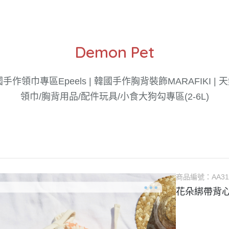
Demon Pet
 韓國手作領巾專區
Epeels | 韓國手作胸背裝飾
MARAFIKI 
領巾/胸背
用品/配件
玩具/小食
大狗勾專區(2-6L)
商品編號：
AA31
花朵綁帶背