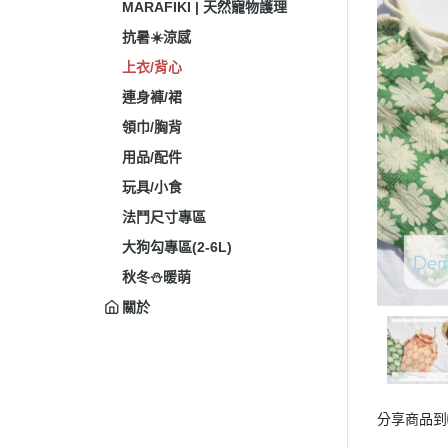
MARAFIKI | 天然寵物護理
抗暑☀️涼感
上衣/背心
連身褲/裙
領巾/胸背
用品/配件
玩具/小食
法鬥尺寸專區
大狗勾專區(2-6L)
秋冬⛄暖萌
關於
分享商品到