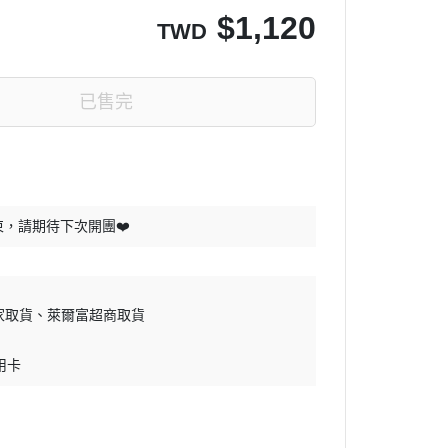
$
1,120
TWD
已售完
，請期待下次開團❤️
家取貨
萊爾富超商取貨
用卡