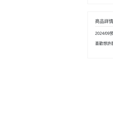
商品詳
2024/0
喜歡想許
Demon Pet
會員服務
訂購與配送
條款與
關於
訂單查詢
訂購須知
隱私權
聯絡我們
會員及制度
付款方式
售後服務
物流配送