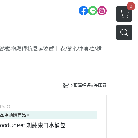
0
| 天然寵物護理
抗暑☀️涼感
上衣/背心
連身褲/裙
預購好評⭐許願區
PreO
商品為預購商品。
MoodOnPet 刺繡束口水桶包