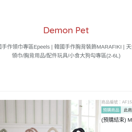
Demon Pet
 韓國手作領巾專區
Epeels | 韓國手作胸背裝飾
MARAFIKI 
領巾/胸背
用品/配件
玩具/小食
大狗勾專區(2-6L)
商品編號：
AF15
預購商品
此
(預購結束) 