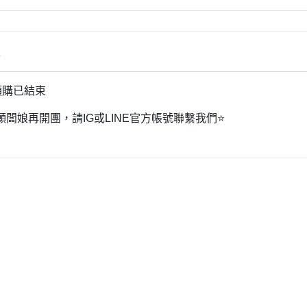
情
9預購已結束
願闆娘再開團，請IG或LINE官方帳號聯繫我們⭐
細則
條款