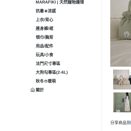
MARAFIKI | 天然寵物護理
抗暑☀️涼感
上衣/背心
連身褲/裙
領巾/胸背
用品/配件
玩具/小食
法鬥尺寸專區
大狗勾專區(2-6L)
秋冬⛄暖萌
關於
分享商品到