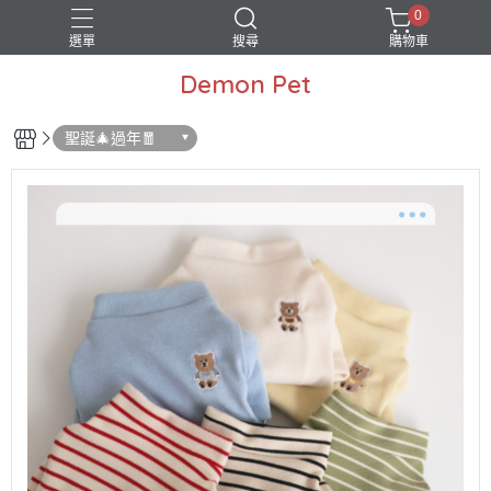
0
選單
搜尋
購物車
Demon Pet
聖誕🎄過年🧧